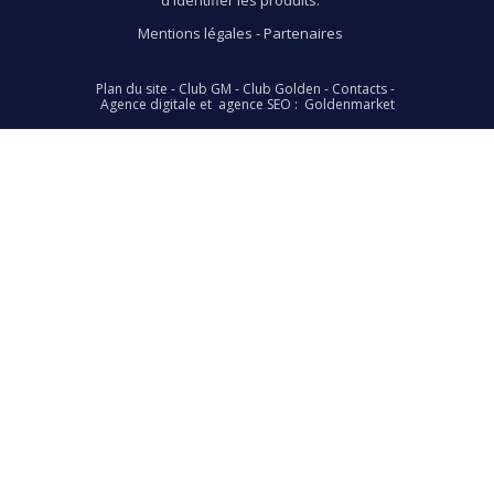
Mentions légales
-
Partenaires
Plan du site
-
Club GM
-
Club Golden
-
Contacts
-
et
:
Agence digitale
agence SEO
Goldenmarket