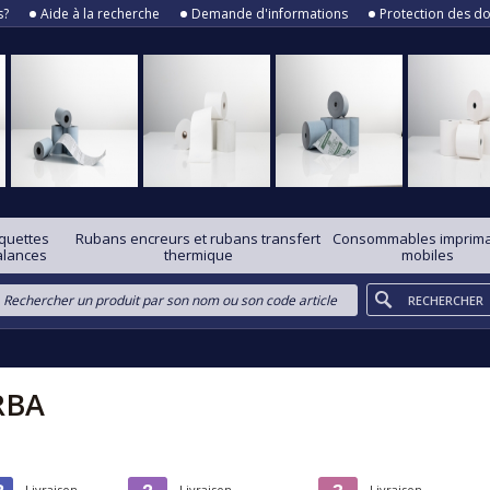
s?
Aide à la recherche
Demande d'informations
Protection des d
iquettes
Rubans encreurs et rubans transfert
Consommables imprim
alances
thermique
mobiles
RBA
Livraison
Livraison
Livraison