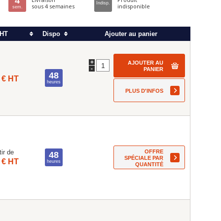
4
Indisp.
sous 4 semaines
indisponible
sem.
 HT
Dispo
Ajouter au panier
+
AJOUTER AU
-
PANIER
48
 € HT
heures
PLUS D'INFOS
OFFRE
tir de
48
SPÉCIALE PAR
 € HT
heures
QUANTITÉ