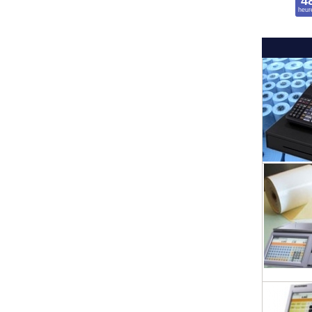
4
heur