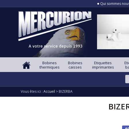
Qui sommes nou
Bobines
Bobines
Etiquettes
Et
thermiques
caisses
imprimantes
b
Vous êtes ici :
Accueil
>
BIZERBA
BIZE