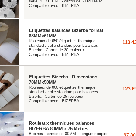
série PC XC PRO - carton de 50 rouleaux
Compatible avec :
BIZERBA
Etiquettes balances Bizerba format
68MMx61MM
Rouleaux de 650 étiquettes thermique
110.4
standard / colle standard pour balances
Bizerba - Carton de 30 rouleaux
Compatible avec :
BIZERBA
Etiquettes Bizerba - Dimensions
70MMx50MM
Rouleaux de 800 étiquettes thermique
123.6
standard / colle standard pour balances
Bizerba- Carton de 25 rouleaux
Compatible avec :
BIZERBA
Rouleaux thermiques balances
BIZERBA 80MM x 75 Mètres
Bobines thermiques 80MM - Longueur papier
67.80