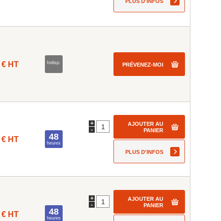
PLUS D'INFOS
 € HT
Indisp.
PRÉVENEZ-MOI
+
AJOUTER AU
-
PANIER
48
 € HT
heures
PLUS D'INFOS
+
AJOUTER AU
-
PANIER
48
 € HT
heures