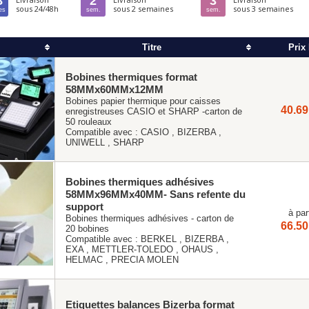
8
2
3
sous 24/48h
sous 2 semaines
sous 3 semaines
es
sem.
sem.
Titre
Prix
Bobines thermiques format
58MMx60MMx12MM
Bobines papier thermique pour caisses
40.69
enregistreuses CASIO et SHARP -carton de
50 rouleaux
Compatible avec :
CASIO
,
BIZERBA
,
UNIWELL
,
SHARP
Bobines thermiques adhésives
58MMx96MMx40MM- Sans refente du
support
à par
Bobines thermiques adhésives - carton de
66.50
20 bobines
Compatible avec :
BERKEL
,
BIZERBA
,
EXA
,
METTLER-TOLEDO
,
OHAUS
,
HELMAC
,
PRECIA MOLEN
Etiquettes balances Bizerba format