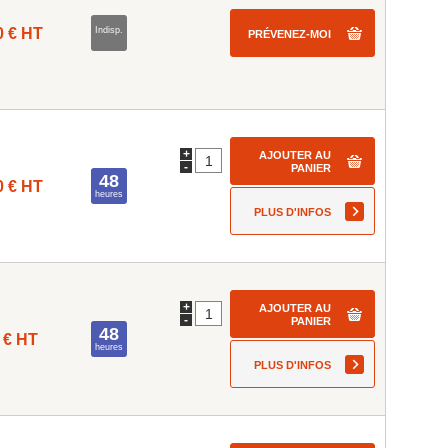
0 € HT
Indisp.
PRÉVENEZ-MOI
+
AJOUTER AU
-
PANIER
48
0 € HT
heures
PLUS D'INFOS
+
AJOUTER AU
-
PANIER
48
 € HT
heures
PLUS D'INFOS