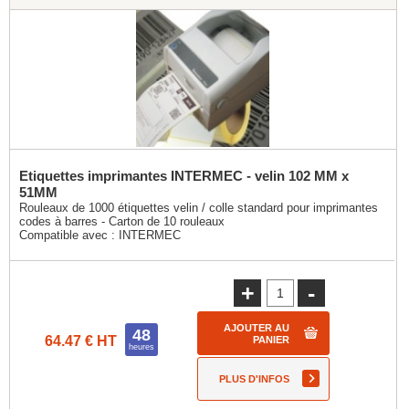
Etiquettes imprimantes INTERMEC - velin 102 MM x
51MM
Rouleaux de 1000 étiquettes velin / colle standard pour imprimantes
codes à barres - Carton de 10 rouleaux
Compatible avec :
INTERMEC
+
-
AJOUTER AU
48
64.47 € HT
PANIER
heures
PLUS D'INFOS