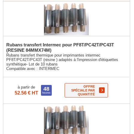
Rubans transfert Intermec pour PF8T/PC42T/PC43T
(RESINE 84MMX74M)
Rubans transfert thermique pour imprimantes intermec
PF8T/PC42T/PC43T (résine ) adaptés à l'impression d'étiquettes
synthétique- Lot de 10 rubans
Compatible avec :
INTERMEC
OFFRE
à partir de
48
SPÉCIALE PAR
52.56 € HT
heures
QUANTITÉ