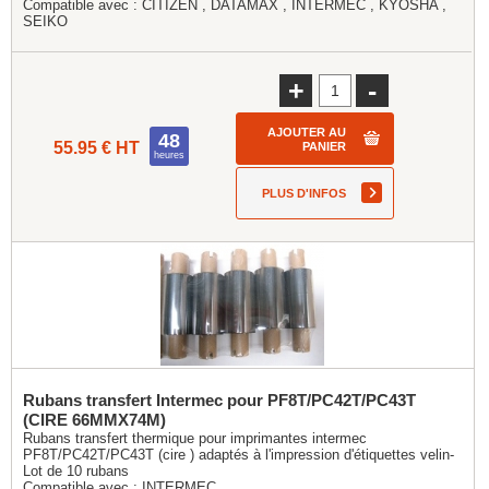
Compatible avec :
CITIZEN
,
DATAMAX
,
INTERMEC
,
KYOSHA
,
SEIKO
+
-
AJOUTER AU
48
55.95 € HT
PANIER
heures
PLUS D'INFOS
Rubans transfert Intermec pour PF8T/PC42T/PC43T
(CIRE 66MMX74M)
Rubans transfert thermique pour imprimantes intermec
PF8T/PC42T/PC43T (cire ) adaptés à l'impression d'étiquettes velin-
Lot de 10 rubans
Compatible avec :
INTERMEC