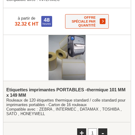
OFFRE
à partir de
48
SPÉCIALE PAR
32.32 € HT
heures
QUANTITÉ
Etiquettes imprimantes PORTABLES -thermique 101 MM
x 149 MM
Rouleaux de 120 étiquettes thermique standard / colle standard pour
imprimantes portables - Carton de 16 rouleaux
Compatible avec :
ZEBRA
,
INTERMEC
,
DATAMAX
,
TOSHIBA
,
SATO
,
HONEYWELL
+
-