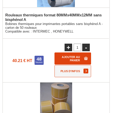
Rouleaux thermiques format 80MMx40MMx12MM sans
bisphénol A
Bobines thermiques pour imprimantes portables sans bisphénol A -
carton de 50 rouleaux
Compatible avec :
INTERMEC
,
HONEYWELL
+
-
AJOUTER AU
48
40.21 € HT
PANIER
heures
PLUS D'INFOS