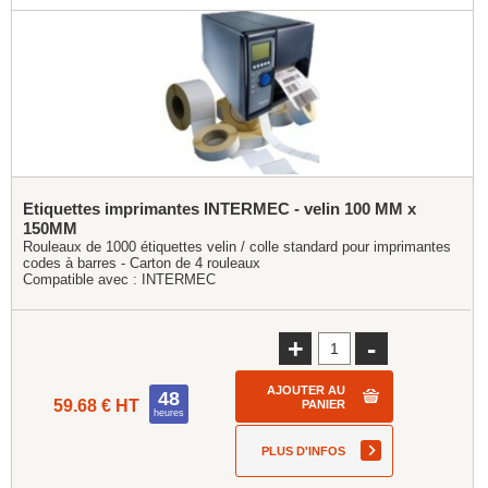
Etiquettes imprimantes INTERMEC - velin 100 MM x
150MM
Rouleaux de 1000 étiquettes velin / colle standard pour imprimantes
codes à barres - Carton de 4 rouleaux
Compatible avec :
INTERMEC
+
-
AJOUTER AU
48
59.68 € HT
PANIER
heures
PLUS D'INFOS