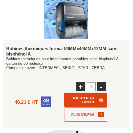
Bobines thermiques format 80MMx40MMx12MM sans
bisphénol A
Bobines thermiques pour imprimantes portables sans bisphenol A -
carton de 50 rouleaux
Compatible avec :
INTERMEC
,
SEIKO
,
STAR
,
ZEBRA
+
-
AJOUTER AU
48
40.21 € HT
PANIER
heures
PLUS D'INFOS