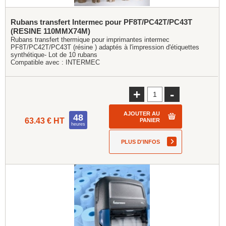
Rubans transfert Intermec pour PF8T/PC42T/PC43T
(RESINE 110MMX74M)
Rubans transfert thermique pour imprimantes intermec
PF8T/PC42T/PC43T (résine ) adaptés à l'impression d'étiquettes
synthétique- Lot de 10 rubans
Compatible avec :
INTERMEC
+
-
AJOUTER AU
48
63.43 € HT
PANIER
heures
PLUS D'INFOS