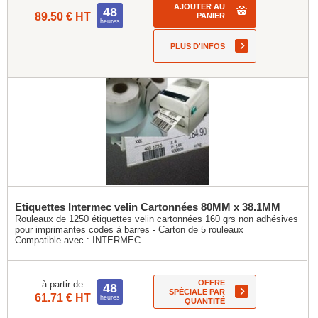
AJOUTER AU
48
89.50 € HT
PANIER
heures
PLUS D'INFOS
Etiquettes Intermec velin Cartonnées 80MM x 38.1MM
Rouleaux de 1250 étiquettes velin cartonnées 160 grs non adhésives
pour imprimantes codes à barres - Carton de 5 rouleaux
Compatible avec :
INTERMEC
OFFRE
à partir de
48
SPÉCIALE PAR
61.71 € HT
heures
QUANTITÉ