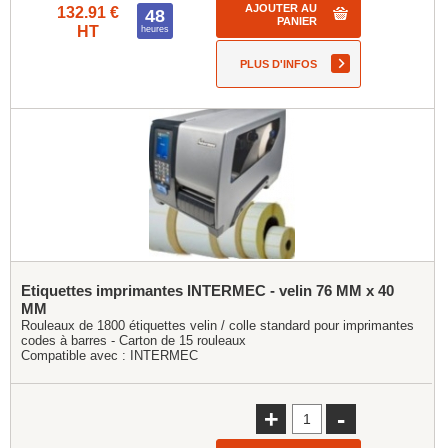
AJOUTER AU
132.91 €
48
PANIER
HT
heures
PLUS D'INFOS
Etiquettes imprimantes INTERMEC - velin 76 MM x 40
MM
Rouleaux de 1800 étiquettes velin / colle standard pour imprimantes
codes à barres - Carton de 15 rouleaux
Compatible avec :
INTERMEC
+
-