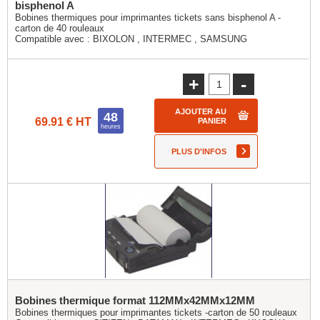
bisphenol A
Bobines thermiques pour imprimantes tickets sans bisphenol A -
carton de 40 rouleaux
Compatible avec :
BIXOLON
,
INTERMEC
,
SAMSUNG
+
-
AJOUTER AU
48
69.91 € HT
PANIER
heures
PLUS D'INFOS
Bobines thermique format 112MMx42MMx12MM
Bobines thermiques pour imprimantes tickets -carton de 50 rouleaux