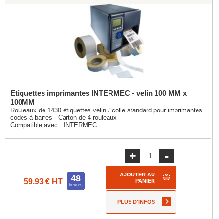
Etiquettes imprimantes INTERMEC - velin 100 MM x
100MM
Rouleaux de 1430 étiquettes velin / colle standard pour imprimantes
codes à barres - Carton de 4 rouleaux
Compatible avec :
INTERMEC
+
-
AJOUTER AU
48
59.93 € HT
PANIER
heures
PLUS D'INFOS