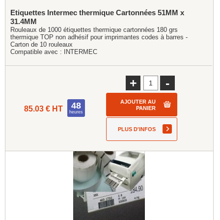
Etiquettes Intermec thermique Cartonnées 51MM x
31.4MM
Rouleaux de 1000 étiquettes thermique cartonnées 180 grs
thermique TOP non adhésif pour imprimantes codes à barres -
Carton de 10 rouleaux
Compatible avec :
INTERMEC
+
-
AJOUTER AU
48
85.03 € HT
PANIER
heures
PLUS D'INFOS