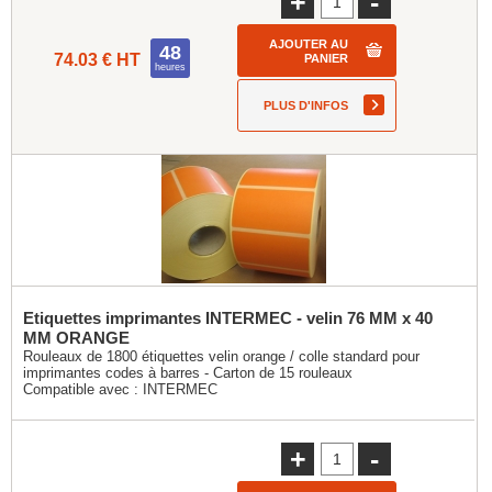
+
-
AJOUTER AU
48
74.03 € HT
PANIER
heures
PLUS D'INFOS
Etiquettes imprimantes INTERMEC - velin 76 MM x 40
MM ORANGE
Rouleaux de 1800 étiquettes velin orange / colle standard pour
imprimantes codes à barres - Carton de 15 rouleaux
Compatible avec :
INTERMEC
+
-