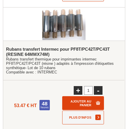
Rubans transfert Intermec pour PF8T/PC42T/PC43T
(RESINE 64MMX74M)
Rubans transfert thermique pour imprimantes intermec
PF8T/PC42T/PC43T (résine ) adaptés à l'impression d'étiquettes
synthétique- Lot de 10 rubans
Compatible avec :
INTERMEC
+
-
AJOUTER AU
48
53.47 € HT
PANIER
heures
PLUS D'INFOS