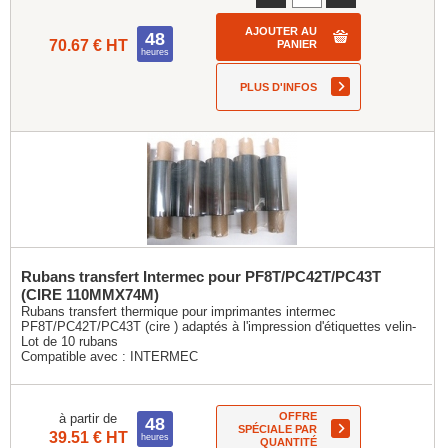
AJOUTER AU
48
70.67 € HT
PANIER
heures
PLUS D'INFOS
Rubans transfert Intermec pour PF8T/PC42T/PC43T
(CIRE 110MMX74M)
Rubans transfert thermique pour imprimantes intermec
PF8T/PC42T/PC43T (cire ) adaptés à l'impression d'étiquettes velin-
Lot de 10 rubans
Compatible avec :
INTERMEC
OFFRE
à partir de
48
SPÉCIALE PAR
39.51 € HT
heures
QUANTITÉ