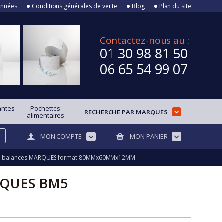
onnées
Conditions générales de vente
Blog
Plan du site
Contactez-nous au :
01 30 98 81 50
06 65 54 99 07
antes
Pochettes
RECHERCHE PAR MARQUES
alimentaires
MON COMPTE
MON PANIER
es balances MARQUES format 80MMx60MMx12MM
RQUES BM5