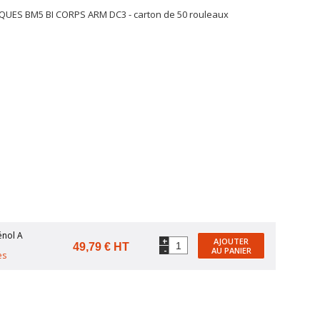
UES BM5 BI CORPS ARM DC3 - carton de 50 rouleaux
énol A
+
AJOUTER
49,79 € HT
-
AU PANIER
es