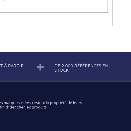
T À PARTIR
DE 2 000 RÉFÉRENCES EN
STOCK
s marques citées restent la propriété de leurs
in d'identifier les produits.