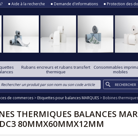
s?
Aide à la recherche
Demande d'informations
Protection des d
iquettes
Rubans encreurs et rubans transfert
Consommables imprim
alances
thermique
mobiles
ances de commerces
>
Etiquettes pour balances MARQUES
>
Bobines thermiqu
NES THERMIQUES BALANCES MA
 DC3 80MMX60MMX12MM