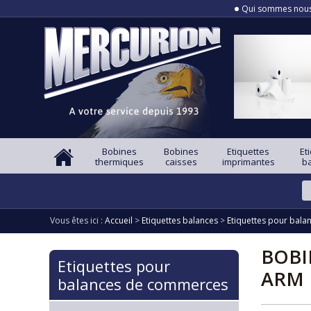
Qui sommes nou
Bobines
Bobines
Etiquettes
Et
thermiques
caisses
imprimantes
b
Vous êtes ici :
Accueil
>
Etiquettes balances
>
Etiquettes pour bal
BOBI
Etiquettes pour
ARM
balances de commerces