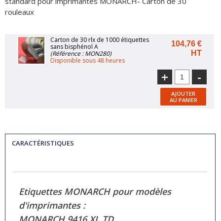
standard pour imprimantes MONARCH- Carton de 30
rouleaux
Carton de 30 rlx de 1000 étiquettes
104,76 €
sans bisphénol A
HT
(Référence : MON280)
Disponible sous 48 heures
+
-
AJOUTER
AU PANIER
CARACTÉRISTIQUES
Etiquettes MONARCH pour modèles
d'imprimantes :
MONARCH 9416 XL TD