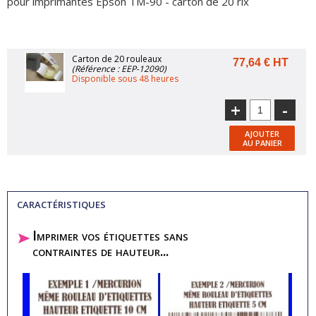
pour imprimantes Epson TM-90 - carton de 20 rlx
Carton de 20 rouleaux
77,64 € HT
(Référence : EEP-12090)
Disponible sous 48 heures
+
-
AJOUTER
AU PANIER
CARACTÉRISTIQUES
Imprimer vos étiquettes sans
contraintes de hauteur...