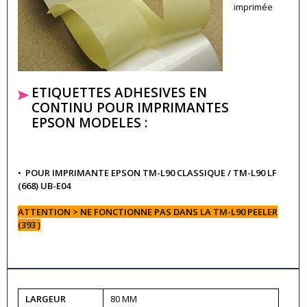
imprimée
ETIQUETTES ADHESIVES EN
CONTINU POUR IMPRIMANTES
EPSON MODELES :
•
POUR IMPRIMANTE EPSON TM-L90 CLASSIQUE /
TM-L90 LF
(668) UB-E04
ATTENTION > NE FONCTIONNE PAS DANS LA
TM-L90 PEELER
(393 )
LARGEUR
80 MM