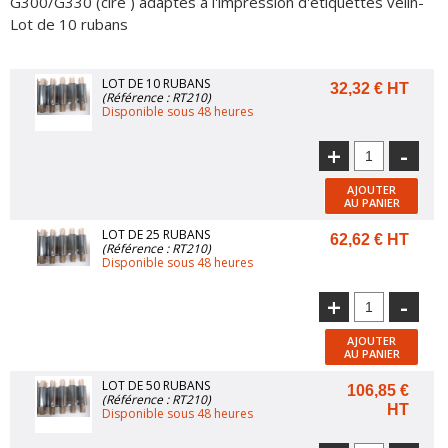
G300/G330 (cire ) adaptés à l'impression d'étiquettes velin-
Lot de 10 rubans
LOT DE 10 RUBANS
32,32 € HT
(Référence : RT210)
Disponible sous 48 heures
+
-
AJOUTER
AU PANIER
LOT DE 25 RUBANS
62,62 € HT
(Référence : RT210)
Disponible sous 48 heures
+
-
AJOUTER
AU PANIER
LOT DE 50 RUBANS
106,85 €
(Référence : RT210)
HT
Disponible sous 48 heures