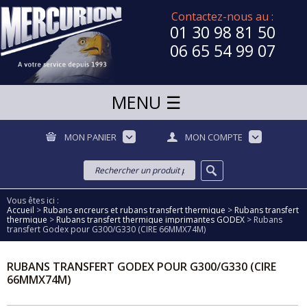
Contactez-nous au :
01 30 98 81 50
06 65 54 99 07
MON PANIER
MON COMPTE
Vous êtes ici :
Accueil
>
Rubans encreurs et rubans transfert thermique
>
Rubans transfert
thermique
>
Rubans transfert thermique imprimantes GODEX
>
Rubans
transfert Godex pour G300/G330 (CIRE 66MMX74M)
RUBANS TRANSFERT GODEX POUR G300/G330 (CIRE
66MMX74M)